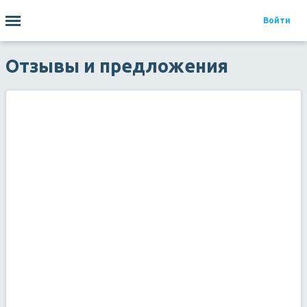
Войти
Походы
Отчеты
Мероприятия
Организации
Туристы
МЧС
Отзывы и предложения